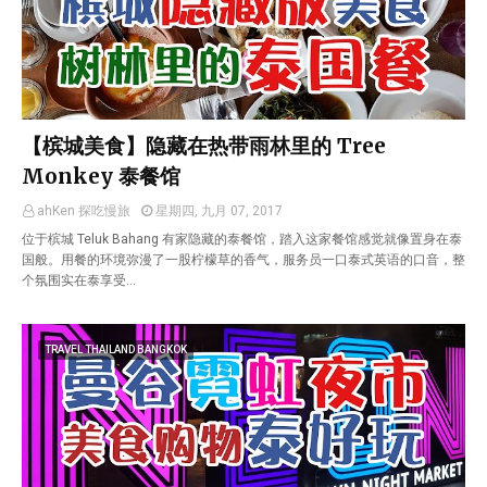
【槟城美食】隐藏在热带雨林里的 Tree
Monkey 泰餐馆
ahKen 探吃慢旅
星期四, 九月 07, 2017
位于槟城 Teluk Bahang 有家隐藏的泰餐馆，踏入这家餐馆感觉就像置身在泰
国般。用餐的环境弥漫了一股柠檬草的香气，服务员一口泰式英语的口音，整
个氛围实在泰享受…
TRAVEL THAILAND BANGKOK