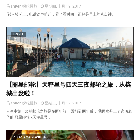
ahKen 探吃慢旅
星期四, 十月 19, 2017
“铃~ 铃~”...... 电话铃声响起，看了看时间，正好是早上的八点钟。
TRAVEL
【丽星邮轮】天秤星号四天三夜邮轮之旅，从槟
城出发啦！
ahKen 探吃慢旅
星期二, 十月 17, 2017
人生中第一次的邮轮之旅是在两年前。 没想到两年后， 我再次登上了这辆豪
华的 丽星邮轮 - 天秤星号 。
PENANG MAINLAND CAFE