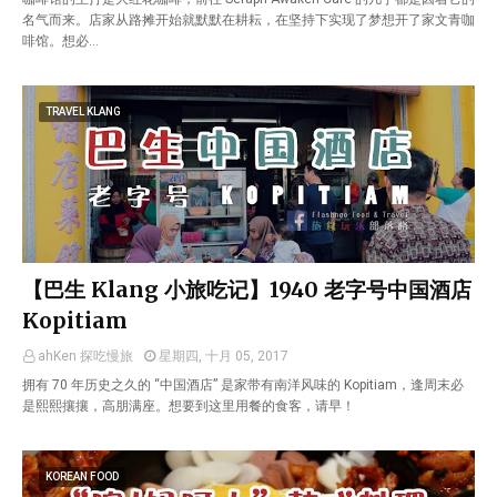
名气而来。店家从路摊开始就默默在耕耘，在坚持下实现了梦想开了家文青咖
啡馆。想必…
TRAVEL KLANG
【巴生 Klang 小旅吃记】1940 老字号中国酒店
Kopitiam
ahKen 探吃慢旅
星期四, 十月 05, 2017
拥有 70 年历史之久的 “中国酒店” 是家带有南洋风味的 Kopitiam，逢周末必
是熙熙攘攘，高朋满座。想要到这里用餐的食客，请早！
KOREAN FOOD