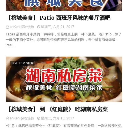
【槟城美食】 Patio 西班牙风味的餐厅酒吧
ahKen 探吃慢旅
星期三, 六月 21, 2017
Tapas 是西班牙小菜的一种称呼，常是餐桌上的一种下酒菜。 在 Patio，除了
一般的下酒小菜外，亦可吃到带有西班牙风味的料理，当中就有海鲜燉饭 -
Paell…
INVITED REVIEW
【槟城美食】 到 《红庭院》 吃湖南私房菜
ahKen 探吃慢旅
星期二, 六月 13, 2017
~注意：此店已结束营业~ 《红庭院》 有着亮眼的红色外墙，一副火辣辣的热