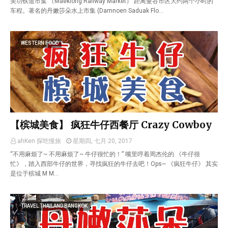
美功铁道市集 （Maeklong Railway Market） 距离曼谷市区大约两个小时的
车程。著名的丹嫩莎朵水上市集 (Damnoen Saduak Flo…
WESTERN FOOD
【槟城美食】 疯狂牛仔西餐厅 Crazy Cowboy
ahKen 探吃慢旅
星期四, 七月 20, 2017
“不用麻烦了~ 不用麻烦了~ 牛仔很忙的！” 嘴里哼着周杰伦的 《牛仔很
忙》，踏入西部牛仔的世界，寻找疯狂的牛仔去吧！Ops~ 《疯狂牛仔》 其实
是位于槟城 M M…
TRAVEL THAILAND BANGKOK