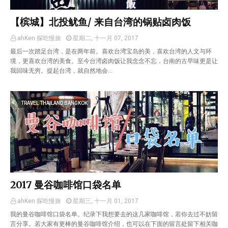
【槟城】北投鱿鱼/ 来自台湾的锅贴卤肉饭
ahKen 探吃慢旅
星期二, 十一月 07, 2017
最后一次踏足台湾，是在两年前。喜欢台湾宝岛的美，喜欢台湾的人文与环
境，更喜欢台湾的美食。至今台湾卤肉饭让我念念不忘，台南的古早味更是让
我回味无穷。提起台湾，就自然地会…
TRAVEL THAILAND BANGKOK
2017 曼谷咖啡馆口袋名单
ahKen 探吃慢旅
星期三, 十一月 01, 2017
我的曼谷咖啡馆口袋名单。纪录下我想要去的这几家咖啡馆，若你去过不妨留
言分享。若大家有更棒的曼谷咖啡馆介绍，也可以在下面的留言处留下相关咖