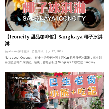
【Iconcity 甜品咖啡馆】Sangkaya 椰子冰淇
淋
ahKen 探吃慢旅
星期四, 十月 12, 2017
Nuts about Coconut！有谁也是椰子控吗？阿Ken 超爱椰子冰淇淋，每次到
泰国总会吃个爽快的。话说，你是否听过 Sangkaya？或吃过 Sangkay…
TRAVEL MALAYSIA