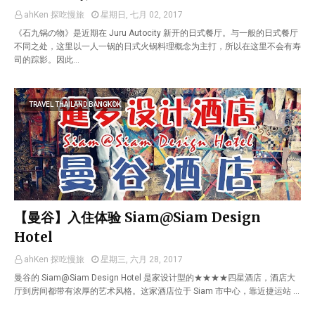
ahKen 探吃慢旅
星期日, 七月 02, 2017
《石九锅の物》是近期在 Juru Autocity 新开的日式餐厅。与一般的日式餐厅
不同之处，这里以一人一锅的日式火锅料理概念为主打，所以在这里不会有寿
司的踪影。因此…
TRAVEL THAILAND BANGKOK
【曼谷】入住体验 Siam@Siam Design
Hotel
ahKen 探吃慢旅
星期三, 六月 28, 2017
曼谷的 Siam@Siam Design Hotel 是家设计型的★★★★四星酒店，酒店大
厅到房间都带有浓厚的艺术风格。这家酒店位于 Siam 市中心，靠近捷运站 …