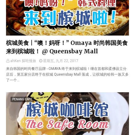
槟城美食 | “噢！妈呀！” Omaya 时尚韩国美食
来到槟城啦！ @ Queensbay Mall
ahKen 探吃慢旅
星期五, 九月 22, 2017
来自韩国的时尚餐厅品牌 - OMAYA 终于来到槟城啦！继在首都和柔佛设立分
店后，第五家分店终于在槟城 Queensbay Mall 落成，让槟城的哈韩一族又多
了一个…
PENANG CAFE