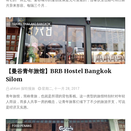
有它的一席之地。曼谷城市的蓬勃发展是无可置疑的，连餐饮业也都可用日新
月异来形容。每隔三个月…
TRAVEL THAILAND BANGKOK
【曼谷青年旅馆】BRB Hostel Bangkok
Silom
ahKen 探吃慢旅
星期二, 十一月 28, 2017
青年旅馆，简称青旅，也就是所谓的背包客栈。这一类型的旅馆特别针对年轻
人而设，而多人共享一房的概念，让青年旅客们省下了不少的旅游开支，可说
是经济又实惠。
FOOD PENANG