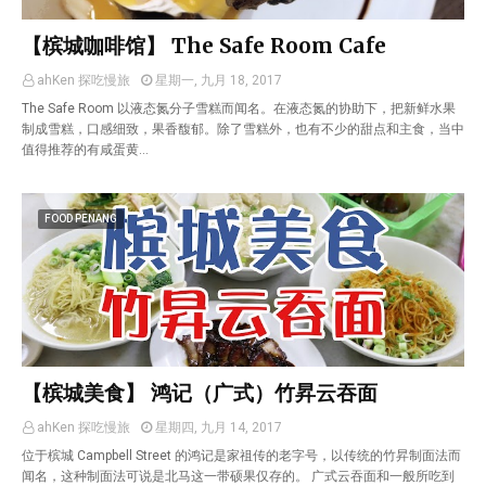
【槟城咖啡馆】 The Safe Room Cafe
ahKen 探吃慢旅
星期一, 九月 18, 2017
The Safe Room 以液态氮分子雪糕而闻名。在液态氮的协助下，把新鲜水果
制成雪糕，口感细致，果香馥郁。除了雪糕外，也有不少的甜点和主食，当中
值得推荐的有咸蛋黄…
FOOD PENANG
【槟城美食】 鸿记（广式）竹昇云吞面
ahKen 探吃慢旅
星期四, 九月 14, 2017
位于槟城 Campbell Street 的鸿记是家祖传的老字号，以传统的竹昇制面法而
闻名，这种制面法可说是北马这一带硕果仅存的。 广式云吞面和一般所吃到