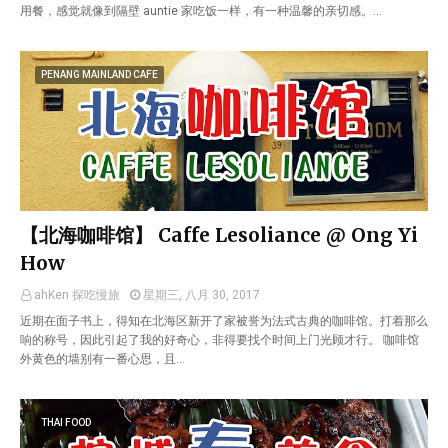
用餐，感觉就像到隔壁 auntie 家吃饭一样，有一种温馨的亲切感。…
PENANG MAINLAND CAFE
【北海咖啡馆】 Caffe Lesoliance @ Ong Yi
How
ahKen 探吃慢旅
星期三, 八月 30, 2017
近期在面子书上，得知在北海区新开了家被誉为法式古典的咖啡馆。打着那么
响的称号，因此引起了我的好奇心，非得要找个时间上门光顾才行。 咖啡馆
外黄色的墙别有一番心思，且…
THAI FOOD