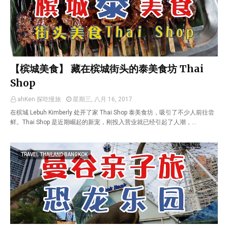
【槟城美食】 藏在槟城街头的泰美食坊 Thai
Shop
ahKen 探吃慢旅
星期三, 八月 16, 2017
在槟城 Lebuh Kimberly 处开了家 Thai Shop 泰美食坊，吸引了不少人前往尝
鲜。Thai Shop 是近期崛起的新宠，刚投入营业就已经引起了人潮，…
TRAVEL THAILAND BANGKOK