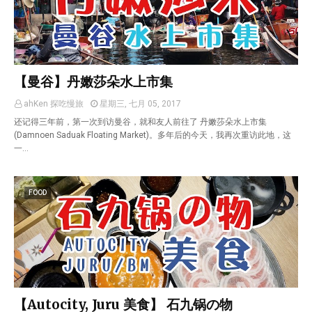
【曼谷】丹嫩莎朵水上市集
ahKen 探吃慢旅
星期三, 七月 05, 2017
还记得三年前，第一次到访曼谷，就和友人前往了 丹嫩莎朵水上市集
(Damnoen Saduak Floating Market)。多年后的今天，我再次重访此地，这
一…
FOOD
【Autocity, Juru 美食】 石九锅の物