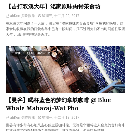
【吉打双溪大年】洺家原味肉骨茶食坊
ahKen 探吃慢旅
星期三, 十二月 20, 2017
在双溪大年闲逛了一天后， 决定在 “洺家原味肉骨茶食坊” 享用我的晚餐。这
家食坊收藏在我的口袋名单中已有一段时间，只不过因为抽不出时间前往双溪
大年，因此唯有拖到最近才…
TRAVEL THAILAND BANGKOK
【曼谷】喝杯蓝色的梦幻拿铁咖啡 @ Blue
Whale Maharaj-Wat Pho
ahKen 探吃慢旅
星期一, 十二月 18, 2017
曼谷有许多带有心细又走心的主题咖啡馆。无论是华丽得让人窒息的贵妇咖啡
厅或朴素又带有创意的文青咖啡馆，都各有千秋，各自绽放精彩。