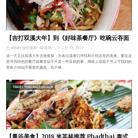
【吉打双溪大年】到《好味茶餐厅》吃碗云吞面
ahKen 探吃慢旅
星期三, 十二月 13, 2017
这一天又往双溪大年去做食探，为各位读者们寻找和介绍这里的美食。要在这
里寻找特色的餐厅或餐室似乎不是一件容易的事，网络上或面子书上可找到的
美食介绍似乎重复性极高，也不够…
TRAVEL THAILAND BANGKOK
【曼谷美食】2018 米其林推荐 Phadthai 泰式