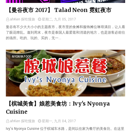
【曼谷夜市 2017】 Talad Neon 霓虹夜市
ahKen 探吃慢旅
星期二, 九月 05, 2017
曼谷有不少大大小小的主题夜市，夜市里的食摊和服饰摊位琳琅满目，让人看
了眼花缭乱。逢到周末，夜市是泰国人最爱逛和消遣的地方，也是游客必前往
的场所。吃的、玩的、买的，无一…
NYONYA FOOD
【槟城美食】娘惹美食坊：Ivy's Nyonya
Cuisine
ahKen 探吃慢旅
星期一, 九月 04, 2017
Ivy's Nyonya Cuisine 位于槟城车水路，是间以住家为餐厅的美食坊。在这里