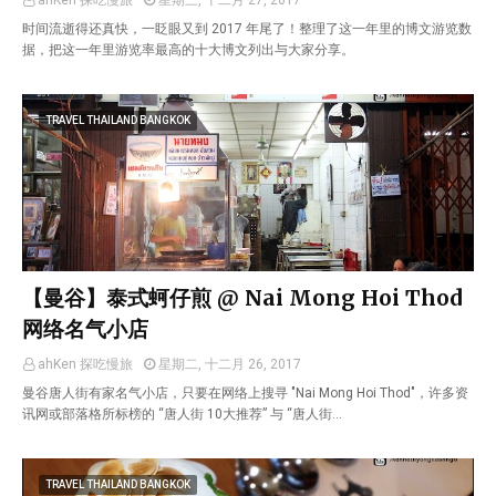
ahKen 探吃慢旅
星期三, 十二月 27, 2017
时间流逝得还真快，一眨眼又到 2017 年尾了！整理了这一年里的博文游览数
据，把这一年里游览率最高的十大博文列出与大家分享。
TRAVEL THAILAND BANGKOK
【曼谷】泰式蚵仔煎 @ Nai Mong Hoi Thod
网络名气小店
ahKen 探吃慢旅
星期二, 十二月 26, 2017
曼谷唐人街有家名气小店，只要在网络上搜寻 "Nai Mong Hoi Thod"，许多资
讯网或部落格所标榜的 “唐人街 10大推荐” 与 “唐人街…
TRAVEL THAILAND BANGKOK