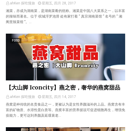
ahKen 探吃慢旅
星期五, 四月 28, 2017
湘菜，亦成为湖南菜，是湖南菜肴的统称。湘菜是中国八大菜系之一，以丰富
的辣味而著名。位于 槟城浮罗池滑 处有家打着 “ 真宗湖南菜馆 ” 名号的 “ 湘
阁里辣菜馆 ”。…
FOOD
【大山脚 Iconcity】燕之密，奢华的燕窝甜品
ahKen 探吃慢旅
星期五, 四月 14, 2017
燕窝是种传统的名贵食品之一，更被认为是女性养颜滋补的上品。燕窝含有丰
富的矿物质、水溶性蛋白质等。燕窝丰富的营养据说可促进细胞再生，增强免
疫能力，更可达到养颜及延缓衰老…