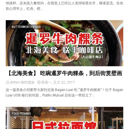
情摸样。还未踏入餐馆内，在视觉上已经让人觉得味蕾全开，唾液直流。在色
彩心理学上，红色、橙…
BUTTERWORTH FOOD
【北海美食】 吃碗暹罗牛肉粿条，到后街赏壁画
ahKen 探吃慢旅
星期一, 五月 22, 2017
这一篇美食介绍要带大家到北海 Bagan Luar 吃 “暹罗牛肉粿条”！位于 Bagan
Luar UOB 银行的对面，Public Mutual 后街这一带驻立了…
FOOD PENANG