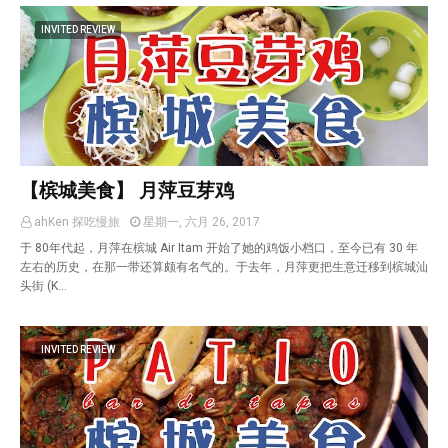
INVITED REVIEW
【槟城美食】 月萍豆芽鸡
ahKen 探吃慢旅
星期一, 六月 26, 2017
于 80年代起，月萍在槟城 Air Itam 开始了她的鸡饭小档口，至今已有 30 年
左右的历史，在那一带还算颇有名气的。于去年，月萍更把生意迁移到槟城汕
头街 (K…
INVITED REVIEW