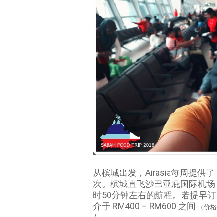
从槟城出发，Airasia每周提供了
次。槟城直飞沙巴亚庇国际机场
时50分钟左右的航程。若提早订购
介于 RM400 – RM600 之间
（价格未包