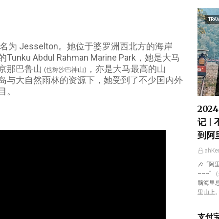
TRAV
名为 Jesselton。她位于婆罗洲西北方的海岸
 Abdul Rahman Marine Park，她是大马
京那巴鲁山
，亦是大马最高的山
(也称沙巴神山)
岛与大自然雨林的资源下，她受到了不少国内外
目。
202
记 |
到阿
ahK
🎶 “
~~~”
脑海里
里山上
支付宝