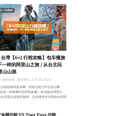
EL TAIWAN
4 台湾【6+2 行程攻略】包车慢旅
 不一样的阿里山之旅 / 从台北玩
里山山脉
en 探吃慢旅
星期六, 三月 30, 2024
阿里山的姑娘美如水啊，阿里山的少年壮如山啊
 （这是一首暴露年纪的歌曲😂）每当提起阿里山，
总会浮现这首歌的旋律，总会憧憬有天我会站在阿
。
余额功能 VS Tour Pass 功能