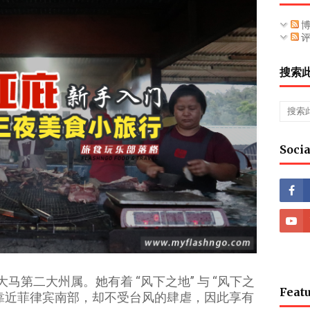
博
评
搜索
Socia
大马第二大州属。她有着 “风下之地” 与 “风下之
Featu
虽靠近菲律宾南部，却不受台风的肆虐，因此享有