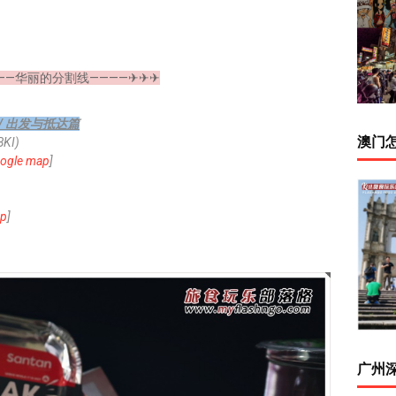
——华丽的分割线————✈✈✈
day / 出发与抵达篇
澳门
BKI)
ogle map
]
ap
]
广州