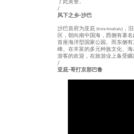
了此美誉。
/
风下之乡-沙巴
沙巴首府为亚庇
，旧
(Kota Kinabalu)
区，朝向南中国海，西侧有著名的Tunku
首座海洋型国家公园。而东侧有
峰。在丰富的多元种族文化、海
游客的欢迎，在旅游业上备受瞩
/
亚庇-哥打京那巴鲁