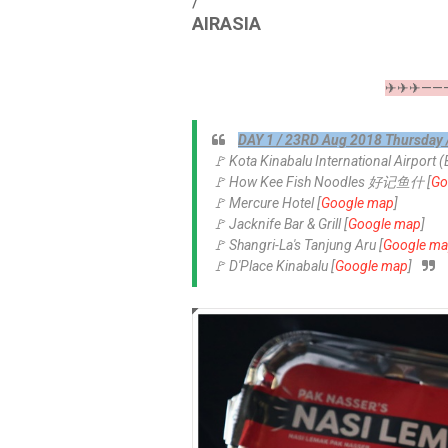
/
AIRASIA
✈✈✈——
DAY 1 / 23RD Aug 2018 Thurs
🚩 Kota Kinabalu International Airport (
🚩 How Kee Fish Noodles 好记鱼什 [
Go
🚩 Mercure Hotel [
Google map
]
🚩 Jacknife Bar & Grill [
Google map
]
🚩 Shangri-La's Tanjung Aru [
Google m
🚩 D'Place Kinabalu [
Google map
]