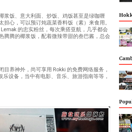
Hok
椰浆饭、意大利面、炒饭、鸡饭甚至是绿咖喱
太担心，可以预订炖蔬菜香料饭（素）来食用。
 Nasi Lemak 的忠实粉丝，每次乘搭亚航，几乎都会
热腾腾的椰浆饭，配着微辣带甜的叁巴酱，总会
Cam
目养神外，尚可享用 Rokki 的免费网络服务，
提供的娱乐设备，当中有电影、音乐、旅游指南等等，
Popu