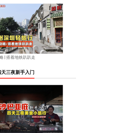
略 | 搭着地铁趴趴走
四天三夜新手入门