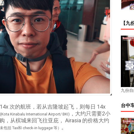
【九份
九份自
台中
 14x 次的航班，若从吉隆坡起飞，则每日 14x
，大约只需要2小
(Kota Kinabalu International Airport/ BKI)
，从槟城来回飞往亚庇， Airasia 的价格大约
。
括 Tax和 check-in luggage 等）