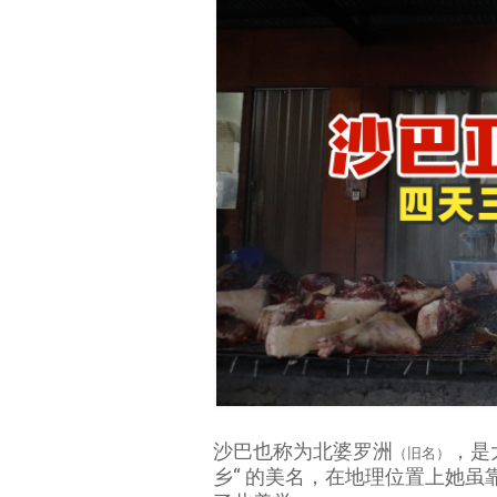
沙巴也称为北婆罗洲
，是
（旧名）
乡“ 的美名，在地理位置上她