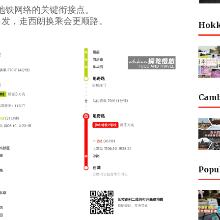
佛地铁网络的关键衔接点。
出发，走西朗换乘会更顺路。
Hok
Cam
Popu