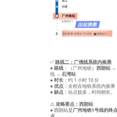
✅
路线二：广佛线系统内换乘
●
路线
：（广州地铁）
西朗站
→
线 →
石湾站
●
时长
：约 1 小时 10 分
●
优点
：全程在地铁系统内换乘
●
缺点
：站点较多，时间稍长。
⚠️
攻略要点：西朗站
● 西朗站是
广州地铁1号线的终
点
。