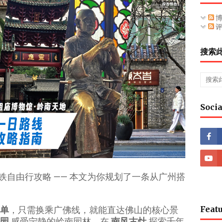
博
评
搜索
Socia
自由行攻略 —— 本文为你规划了一条从广州搭
Featu
单
，只需换乘广佛线，就能直达佛山的核心景
园
感受宁静的岭南园林，在
南风古灶
探索千年