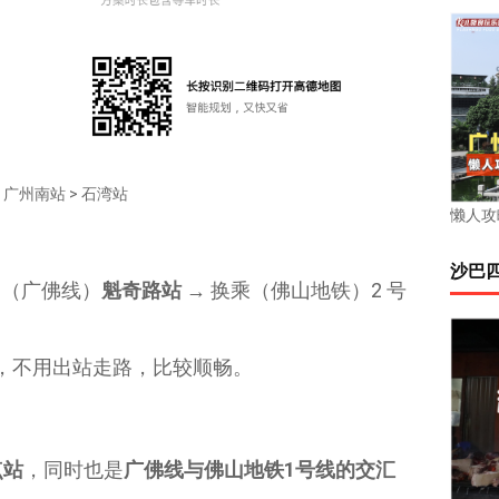
广州南站 > 石湾站
懒人攻
沙巴
 （广佛线）
魁奇路站
→ 换乘（佛山地铁）2 号
，不用出站走路，比较顺畅。
点站
，同时也是
广佛线与佛山地铁1号线的交汇