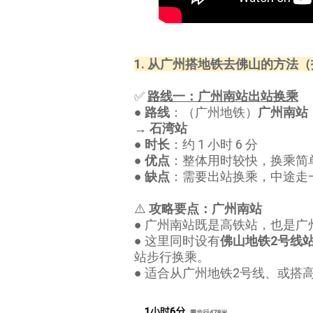
1. 从广州搭地铁去佛山的方法
✅
路线一：广州南站出站换乘
●
路线
：（广州地铁）
广州南站
→
石湾站
●
时长
：约 1 小时 6 分
●
优点
：整体用时较快，换乘简
●
缺点
：需要出站换乘，中途走
⚠️
攻略要点：广州南站
● 广州南站既是高铁站，也是广
● 这里同时设有
佛山地铁2号线
站步行换乘。
● 适合从广州地铁2号线、或搭