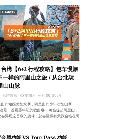
EL TAIWAN
4 台湾【6+2 行程攻略】包车慢旅
 不一样的阿里山之旅 / 从台北玩
里山山脉
en 探吃慢旅
星期六, 三月 30, 2024
阿里山的姑娘美如水啊，阿里山的少年壮如山啊
 （这是一首暴露年纪的歌曲😂）每当提起阿里山，
总会浮现这首歌的旋律，总会憧憬有天我会站在阿
。
余额功能 VS Tour Pass 功能