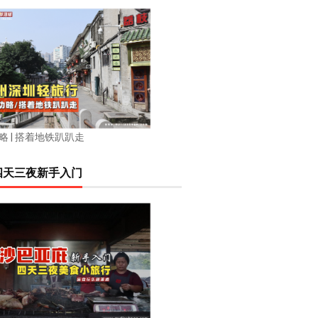
略 | 搭着地铁趴趴走
四天三夜新手入门