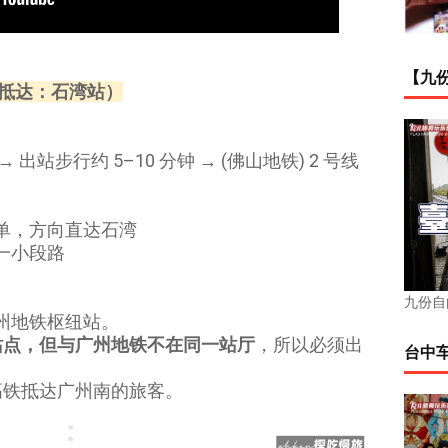
【九份
（抵达：石湾站）
→ 出站步行约 5–10 分钟 → (佛山地铁) 2 号线
单，方向直达石湾
一小段路
九份自
州地铁枢纽站。
站点，但与广州地铁不在同一站厅
，所以必须出
台中
高铁抵达广州南的旅客。