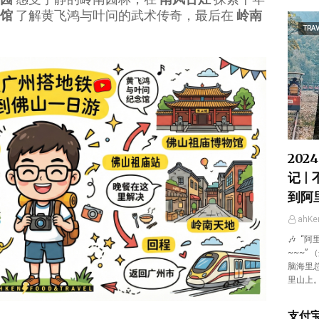
馆
了解黄飞鸿与叶问的武术传奇，最后在
岭南
TRAV
202
记 |
到阿
ahK
🎶 “
~~~”
脑海里
里山上
支付宝