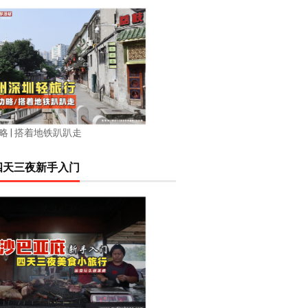
略 | 搭着地铁趴趴走
四天三夜新手入门