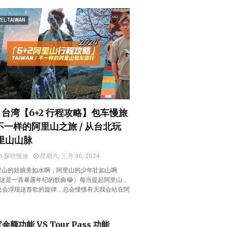
EL TAIWAN
4 台湾【6+2 行程攻略】包车慢旅
 不一样的阿里山之旅 / 从台北玩
里山山脉
en 探吃慢旅
星期六, 三月 30, 2024
阿里山的姑娘美如水啊，阿里山的少年壮如山啊
 （这是一首暴露年纪的歌曲😂）每当提起阿里山，
总会浮现这首歌的旋律，总会憧憬有天我会站在阿
。
余额功能 VS Tour Pass 功能