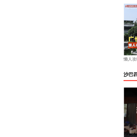
懒人攻
沙巴