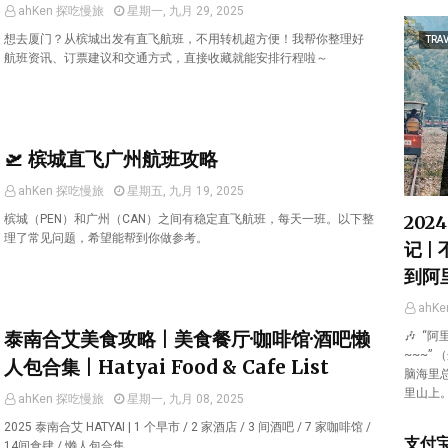
ahKen 探吃慢旅
星期一, 九月 29, 2025
想去厦门？从槟城出发有直飞航班，不用转机超方便！我帮你整理好
TRAV
航班资讯、订票建议和交通方式，直接收藏就能安排行程啦～
🛫 槟城直飞广州航班攻略
ahKen 探吃慢旅
星期五, 九月 19, 2025
202
槟城（PEN）和广州（CAN）之间有稳定直飞航班，每天一班。以下整
理了常见问题，希望能帮到你做参考。
记 |
到阿
ahK
泰南合艾美食攻略 | 美食餐厅·咖啡馆·酒吧懒
🎶 “
~~~”
人包合集 | Hatyai Food & Cafe List
脑海里
里山上
ahKen 探吃慢旅
星期一, 九月 08, 2025
2025 泰南合艾 HATYAI | 1 个早市 / 2 家酒店 / 3 间酒吧 / 7 家咖啡馆 /
支付宝
14间食肆 / 懒人包合集