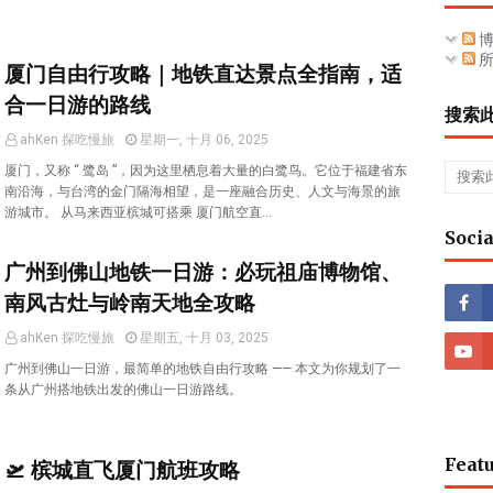
博
所
厦门自由行攻略｜地铁直达景点全指南，适
合一日游的路线
搜索
ahKen 探吃慢旅
星期一, 十月 06, 2025
厦门，又称 “ 鹭岛 ”，因为这里栖息着大量的白鹭鸟。它位于福建省东
南沿海，与台湾的金门隔海相望，是一座融合历史、人文与海景的旅
游城市。 从马来西亚槟城可搭乘 厦门航空直…
Socia
广州到佛山地铁一日游：必玩祖庙博物馆、
南风古灶与岭南天地全攻略
ahKen 探吃慢旅
星期五, 十月 03, 2025
广州到佛山一日游，最简单的地铁自由行攻略 —— 本文为你规划了一
条从广州搭地铁出发的佛山一日游路线。
Featu
🛫 槟城直飞厦门航班攻略