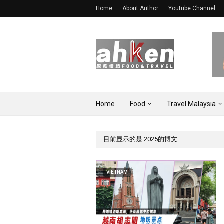
Home
About Author
Youtube Channel
Home
Food
Travel Malaysia
目前显示的是 2025的博文
VIETNAM