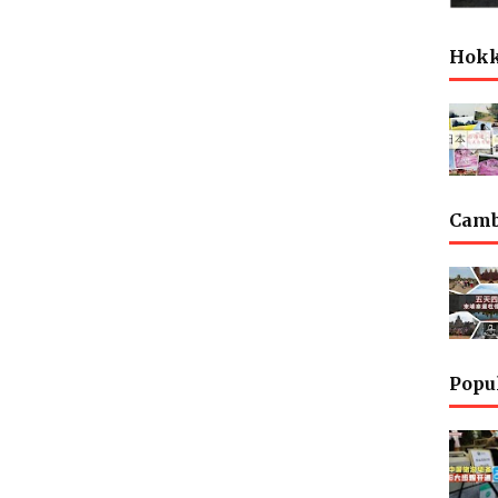
Hok
Cam
Popu