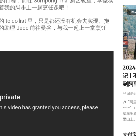
的行程，前往 Sompong Thai 厨艺教室，学做泰
着我的脚步上一趟烹饪课吧！
TRAV
o do list 里，只是都还没有机会去实现。拖
助理 Jecc 前往曼谷，与我一起上一堂烹饪
202
记 |
到阿
ahK
🎶 “
~~~”
脑海里
里山上
支付宝