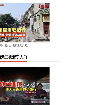
略 | 搭着地铁趴趴走
四天三夜新手入门