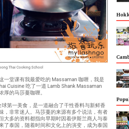
Hok
Cam
ong Thai Cooking School
堂课有我最爱吃的 Massaman 咖喱，我是
Cuisine 吃了一道 Lamb Shank Massaman
浓厚的马莎蔓咖喱。
Popu
为全球第一美食，是一道融合了干性香料与新鲜香
味，非常迷人。马莎蔓的来源有多个说法，有者
但大多的资料都指向早期时因着伊斯兰商人与泰
来了泰国，随着时间和文化上的演变，成为泰国