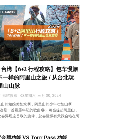
EL TAIWAN
4 台湾【6+2 行程攻略】包车慢旅
 不一样的阿里山之旅 / 从台北玩
里山山脉
en 探吃慢旅
星期六, 三月 30, 2024
阿里山的姑娘美如水啊，阿里山的少年壮如山啊
 （这是一首暴露年纪的歌曲😂）每当提起阿里山，
总会浮现这首歌的旋律，总会憧憬有天我会站在阿
。
余额功能 VS Tour Pass 功能