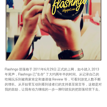
Flashngo 部落格于 2011年6月29日 正式的上网，如今踏入 2013
年尾声，Flashngo 已“生存” 了大约两年半的时间。从记录自己的
吃喝玩乐到被商家肯定和邀请做 Review 等，可看到游览人数不断
的增长。从开始零互动到看到读者们的支持甚至留言等，这都是对
我的鼓励，让我有动力继续的一步一脚印踏实的把部落经营下去。