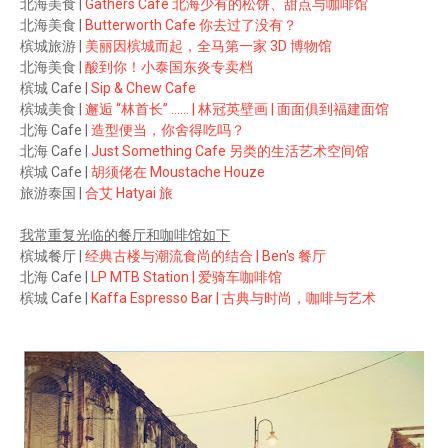
北海美食 |
Gathers Cafe 北海少有的松饼、甜点与咖啡馆
北海美食 |
Butterworth Cafe 你去过了没有？
槟城旅游 |
美丽因槟城而起，全马第一家 3D 博物馆
北海美食 |
酸到你！小泰国东炎专卖档
槟城 Cafe |
Sip & Chew Cafe
槟城美食 |
邂逅 “林首长” ...... | 林冠英壁画 | 面面俱到福建面馆
北海 Cafe |
造型便当，你舍得吃吗？
北海 Cafe |
Just Something Cafe 另类的生活艺术空间馆
槟城 Cafe |
胡须佬在 Moustache Houze
旅游泰国 |
合艾 Hatyai 旅
我常重复光临的餐厅和咖啡馆如下
槟城餐厅 |
经典古楼与潮流食尚的结合 | Ben's 餐厅
北海 Cafe |
LP MTB Station | 爱骑车咖啡馆
槟城 Cafe |
Kaffa Espresso Bar | 古典与时尚，咖啡与艺术