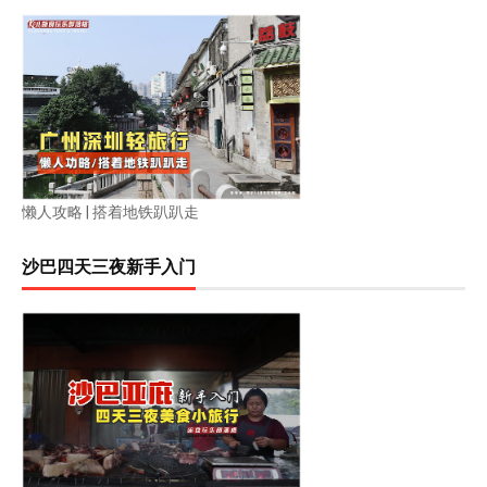
懒人攻略 | 搭着地铁趴趴走
沙巴四天三夜新手入门