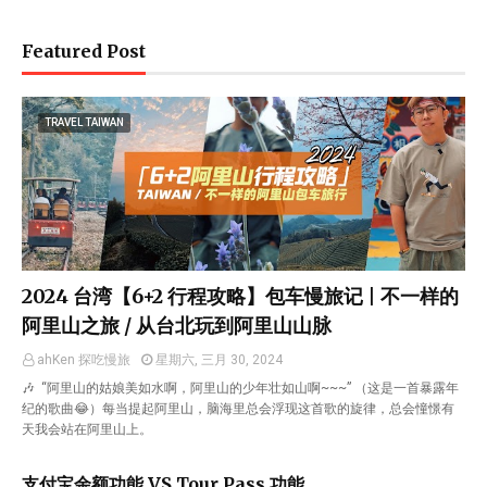
Featured Post
TRAVEL TAIWAN
2024 台湾【6+2 行程攻略】包车慢旅记 | 不一样的
阿里山之旅 / 从台北玩到阿里山山脉
ahKen 探吃慢旅
星期六, 三月 30, 2024
🎶 “阿里山的姑娘美如水啊，阿里山的少年壮如山啊~~~” （这是一首暴露年
纪的歌曲😂）每当提起阿里山，脑海里总会浮现这首歌的旋律，总会憧憬有
天我会站在阿里山上。
支付宝余额功能 VS Tour Pass 功能