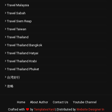
Travel Malaysia
Travel Sabah
Travel Siem Reap
Travel Taiwan
Travel Thailand
Travel Thailand Bangkok
Travel Thailand Hatyai
Travel Thailand Krabi
Travel Thailand Phuket
台湾好行
攻略
Home
About Author
Contact Us
Youtube Channel
Crafted with
by
TemplatesYard
| Distributed by
Website Designer In