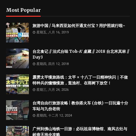
Most Popular
旅游中国 / 马来西亚如何开通支付宝？用护照就行啦~
星期五, 八月 16, 2019
台北食记 // 法式台味 Toh-A‘ 桌藏 // 2018 台北米其林 //
Day3
星期四, 四月 12, 2018
霹雳太平慢旅路线：太平 × 十八丁一日精神快闪｜不做
特种兵的慵懒慢旅，逛渔村、在雨树下放空！
星期三, 六月 24, 2026
台湾自由行旅游攻略 | 教你搭火车 (台铁) 一日玩遍十分
车站与九份老街
星期四, 十二月 12, 2024
广州到佛山地铁一日游：必玩祖庙博物馆、南风古灶与
岭南天地全攻略